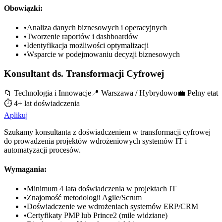
Obowiązki:
•
Analiza danych biznesowych i operacyjnych
•
Tworzenie raportów i dashboardów
•
Identyfikacja możliwości optymalizacji
•
Wsparcie w podejmowaniu decyzji biznesowych
Konsultant ds. Transformacji Cyfrowej
📁
Technologia i Innowacje
📍
Warszawa / Hybrydowo
💼
Pełny etat
⏱️
4+ lat doświadczenia
Aplikuj
Szukamy konsultanta z doświadczeniem w transformacji cyfrowej
do prowadzenia projektów wdrożeniowych systemów IT i
automatyzacji procesów.
Wymagania:
•
Minimum 4 lata doświadczenia w projektach IT
•
Znajomość metodologii Agile/Scrum
•
Doświadczenie we wdrożeniach systemów ERP/CRM
•
Certyfikaty PMP lub Prince2 (mile widziane)