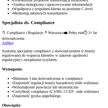
•
Prowadzenie projektów transformacji biznesowej
•
Analiza strategiczna i opracowywanie rekomendacji
•
Współpraca z zespołami klienta na poziomie C-level
•
Mentoring młodszych konsultantów
Specjalista ds. Compliance
📁
Compliance i Regulacje
📍
Warszawa
💼
Pełny etat
⏱️
3+ lat
doświadczenia
Aplikuj
Szukamy specjalisty compliance z doświadczeniem w branży
regulowanej do wsparcia klientów w zakresie zgodności
regulacyjnej i zarządzania ryzykiem.
Wymagania:
•
Minimum 3 lata doświadczenia w compliance
•
Znajomość regulacji branży hazardowej (mile widziana)
•
Wykształcenie prawnicze lub ekonomiczne
•
Certyfikaty compliance (CAMS, CCEP - mile widziane)
•
Znajomość języka angielskiego
Obowiązki: