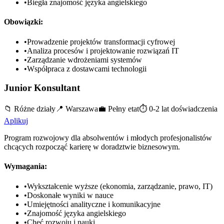
•
Biegła znajomość języka angielskiego
Obowiązki:
•
Prowadzenie projektów transformacji cyfrowej
•
Analiza procesów i projektowanie rozwiązań IT
•
Zarządzanie wdrożeniami systemów
•
Współpraca z dostawcami technologii
Junior Konsultant
📁
Różne działy
📍
Warszawa
💼
Pełny etat
⏱️
0-2 lat doświadczenia
Aplikuj
Program rozwojowy dla absolwentów i młodych profesjonalistów
chcących rozpocząć karierę w doradztwie biznesowym.
Wymagania:
•
Wykształcenie wyższe (ekonomia, zarządzanie, prawo, IT)
•
Doskonałe wyniki w nauce
•
Umiejętności analityczne i komunikacyjne
•
Znajomość języka angielskiego
•
Chęć rozwoju i nauki